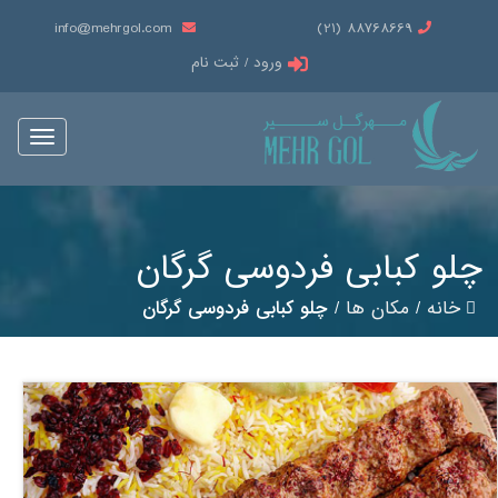
info@mehrgol.com
88768669 (21)
ورود / ثبت نام
Toggle
vigation
چلو کبابی فردوسی گرگان
خانه
/
مکان ها
/
چلو کبابی فردوسی گرگان