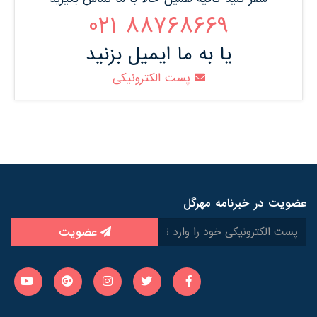
88768669 021
یا به ما ایمیل بزنید
پست الکترونیکی
عضویت در خبرنامه مهرگل
عضویت