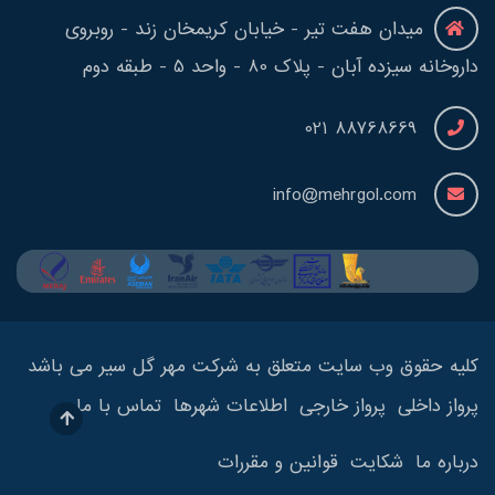
میدان هفت تیر - خیابان کریمخان زند - روبروی
داروخانه سیزده آبان - پلاک 80 - واحد 5 - طبقه دوم
88768669 021
info@mehrgol.com
کلیه حقوق وب سایت متعلق به شرکت مهر گل سیر می باشد
پرواز داخلی
پرواز خارجی
اطلاعات شهرها
تماس با ما
درباره ما
شکایت
قوانین و مقررات