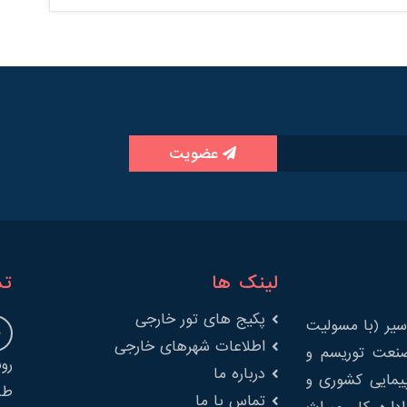
عضویت
لینک ها
تم
پکیج های تور خارجی
یر (با مسولیت
اطلاعات شهرهای خارجی
را در صنعت توریسم و
درباره ما
پیمایی کشوری و
طب
تماس با ما