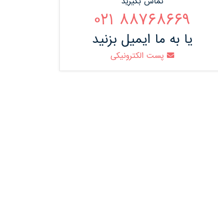
تماس بگیرید
88768669 021
یا به ما ایمیل بزنید
پست الکترونیکی