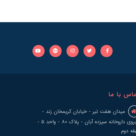
اس با ما
میدان هفت تیر - خیابان کریمخان زند -
روبروی داروخانه سیزده آبان - پلاک 80 - واحد 5 -
قه دوم