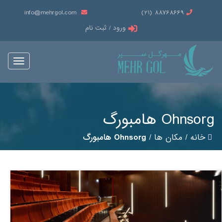
info@mehrgol.com
88768669 (21)
ورود / ثبت نام
Toggle
vigation
Ohnsorg هامبورگ
خانه
/
مکان ها
/
Ohnsorg هامبورگ