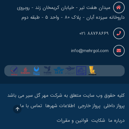
میدان هفت تیر - خیابان کریمخان زند - روبروی
داروخانه سیزده آبان - پلاک 80 - واحد 5 - طبقه دوم
88768669 021
info@mehrgol.com
کلیه حقوق وب سایت متعلق به شرکت مهر گل سیر می باشد
پرواز داخلی
پرواز خارجی
اطلاعات شهرها
تماس با ما
درباره ما
شکایت
قوانین و مقررات