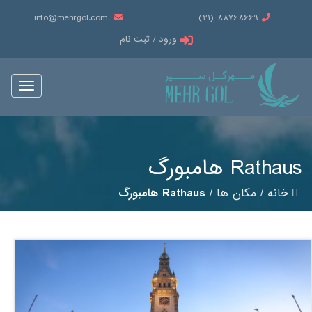
info@mehrgol.com
88768669 (21)
ورود / ثبت نام
Toggle
vigation
Rathaus هامبورگ
خانه
/
مکان ها
/
Rathaus هامبورگ